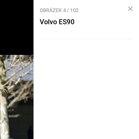
OBRÁZEK
4
/
102
Volvo ES90