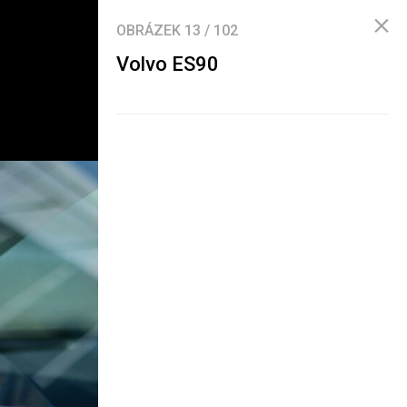
OBRÁZEK
13
/
102
Volvo ES90