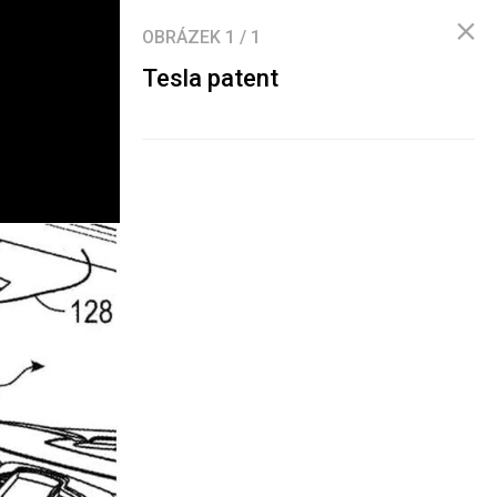
OBRÁZEK
1
/
1
Tesla patent