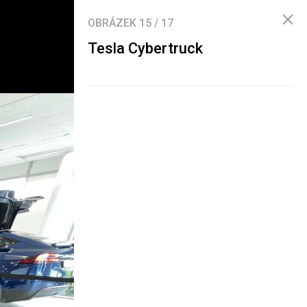
OBRÁZEK
15
/
17
Tesla Cybertruck