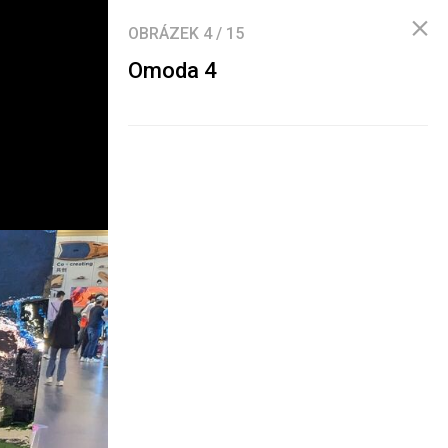
OBRÁZEK
4
/
15
Omoda 4