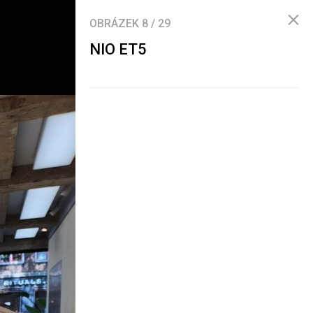
OBRÁZEK
8
/
29
NIO ET5