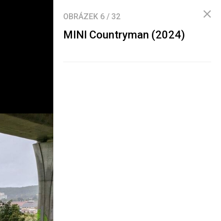
OBRÁZEK
6
/
32
MINI Countryman (2024)