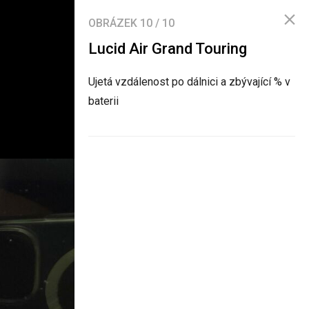
OBRÁZEK
10
/
10
Lucid Air Grand Touring
Ujetá vzdálenost po dálnici a zbývající % v
baterii