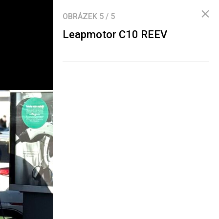
OBRÁZEK
5
/
5
Leapmotor C10 REEV