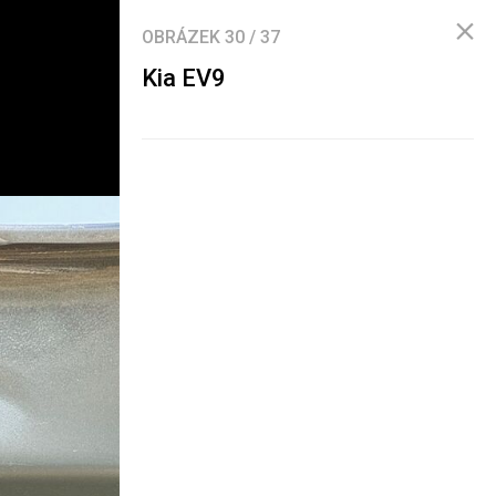
OBRÁZEK
30
/
37
Kia EV9