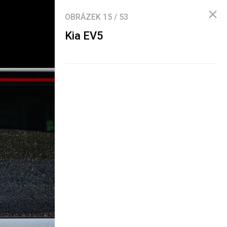
OBRÁZEK
15
/
53
Kia EV5