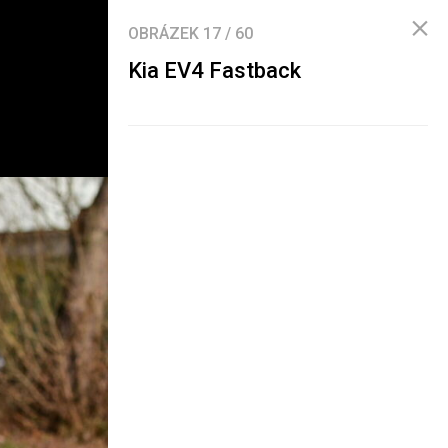
OBRÁZEK
17
/
60
Kia EV4 Fastback