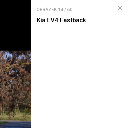
OBRÁZEK
14
/
60
Kia EV4 Fastback