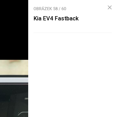
OBRÁZEK
58
/
60
Kia EV4 Fastback