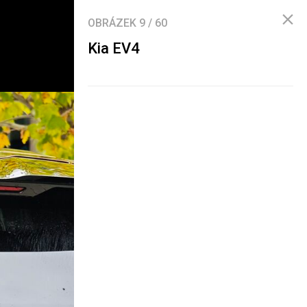
OBRÁZEK
9
/
60
Kia EV4