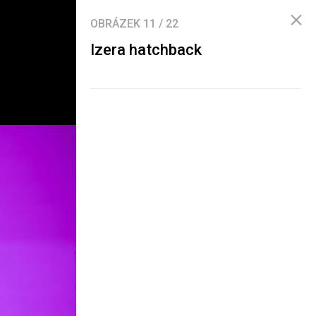
OBRÁZEK
11
/
22
Izera hatchback