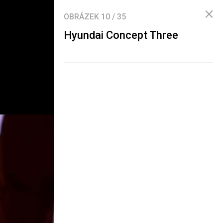
OBRÁZEK
10
/
35
Hyundai Concept Three