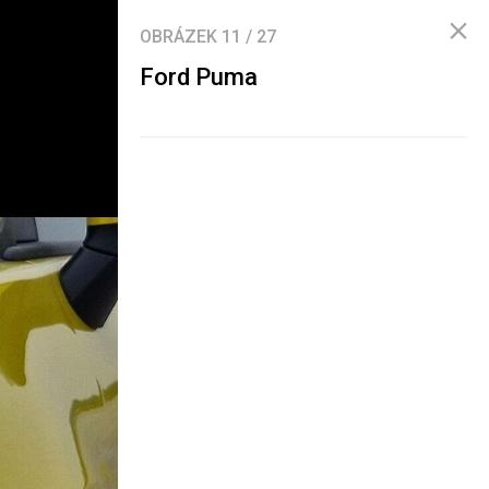
OBRÁZEK
11
/
27
Ford Puma