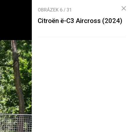
OBRÁZEK
6
/
31
Citroën ë-C3 Aircross (2024)