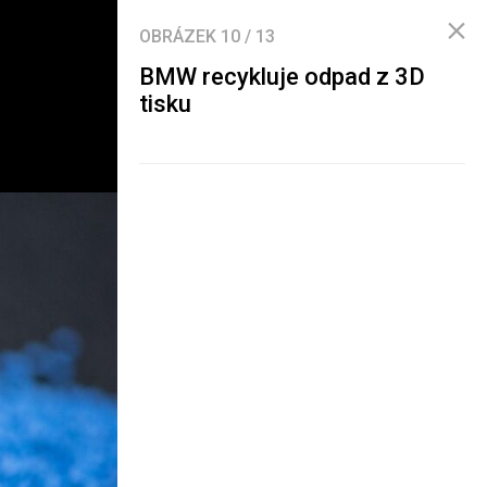
OBRÁZEK
10
/
13
BMW recykluje odpad z 3D
tisku