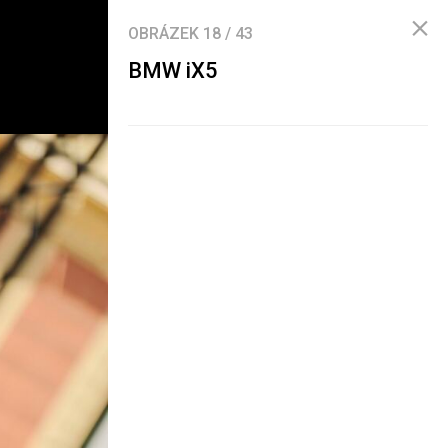
OBRÁZEK
18
/
43
BMW iX5