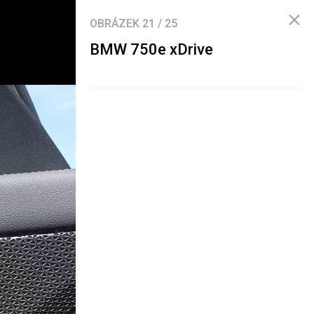
OBRÁZEK
21
/
25
BMW 750e xDrive