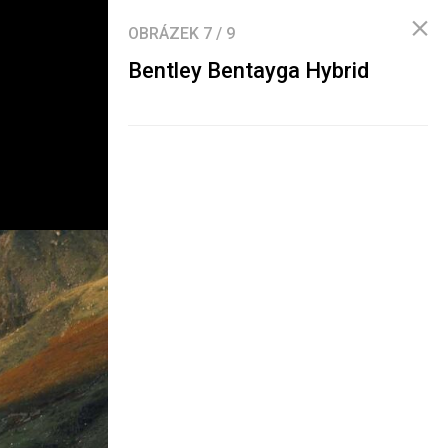
OBRÁZEK
7
/
9
Bentley Bentayga Hybrid