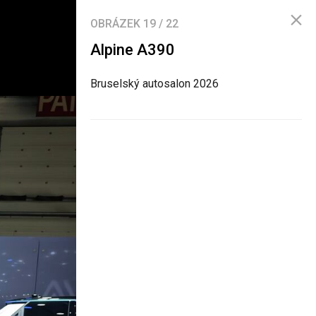
OBRÁZEK
19
/
22
Alpine A390
Bruselský autosalon 2026