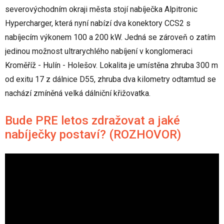
severovýchodním okraji města stojí nabíječka Alpitronic
Hypercharger, která nyní nabízí dva konektory CCS2 s
nabíjecím výkonem 100 a 200 kW. Jedná se zároveň o zatím
jedinou možnost ultrarychlého nabíjení v konglomeraci
Kroměříž - Hulín - Holešov. Lokalita je umístěna zhruba 300 m
od exitu 17 z dálnice D55, zhruba dva kilometry odtamtud se
nachází zmíněná velká dálniční křižovatka.
Bude PRE letos zdražovat a jaké
nabíječky postaví? (ROZHOVOR)