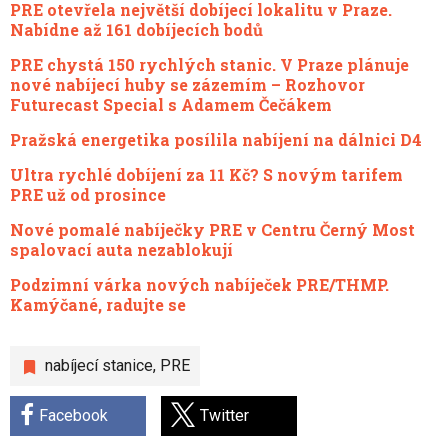
PRE otevřela největší dobíjecí lokalitu v Praze.
Nabídne až 161 dobíjecích bodů
PRE chystá 150 rychlých stanic. V Praze plánuje
nové nabíjecí huby se zázemím – Rozhovor
Futurecast Special s Adamem Čečákem
Pražská energetika posílila nabíjení na dálnici D4
Ultra rychlé dobíjení za 11 Kč? S novým tarifem
PRE už od prosince
Nové pomalé nabíječky PRE v Centru Černý Most
spalovací auta nezablokují
Podzimní várka nových nabíječek PRE/THMP.
Kamýčané, radujte se
nabíjecí stanice
,
PRE
Facebook
Twitter