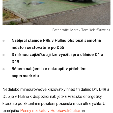
Fotografie: Marek Tomíšek, fDrive.cz
Nabíjecí stanice PRE v Hulíně obslouží samotné
město i cestovatele po D55
S mírnou zajížďkou ji lze využít i pro dálnice D1 a
D49
Během nabíjení lze nakoupit v přilehlém
supermarketu
Nedaleko mimoúrovňové křižovatky hned tří dálnic D1, D49 a
D55 je v Hulíně k dispozici nabíječka Pražské energetiky,
která se po aktuálním posílení posunula mezi ultrarychlé. U
tamějšího
Penny marketu v Holešovské ulici
na