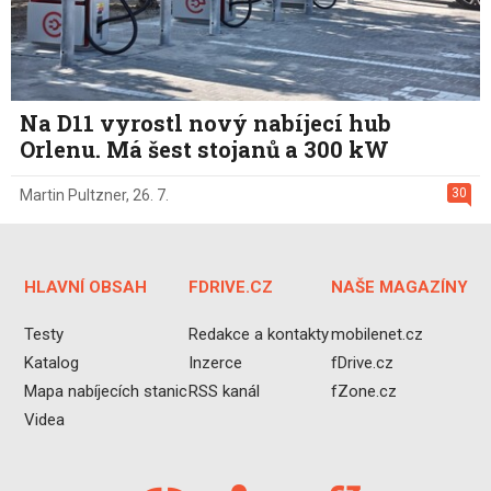
Na D11 vyrostl nový nabíjecí hub
Orlenu. Má šest stojanů a 300 kW
30
Martin Pultzner
,
26. 7.
HLAVNÍ OBSAH
FDRIVE.CZ
NAŠE MAGAZÍNY
Testy
Redakce a kontakty
mobilenet.cz
Katalog
Inzerce
fDrive.cz
Mapa nabíjecích stanic
RSS kanál
fZone.cz
Videa