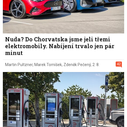
Nuda? Do Chorvatska jsme jeli třemi
elektromobily. Nabíjení trvalo jen pár
minut
42
Martin Pultzner
,
Marek Tomíšek
,
Zdeněk Pečený
,
2. 8.