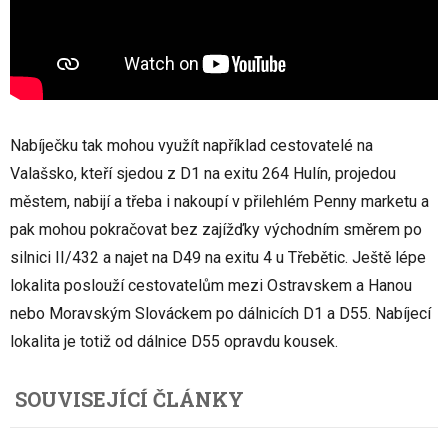
Nabíječku tak mohou využít například cestovatelé na
Valašsko, kteří sjedou z D1 na exitu 264 Hulín, projedou
městem, nabijí a třeba i nakoupí v přilehlém Penny marketu a
pak mohou pokračovat bez zajížďky východním směrem po
silnici II/432 a najet na D49 na exitu 4 u Třebětic. Ještě lépe
lokalita poslouží cestovatelům mezi Ostravskem a Hanou
nebo Moravským Slováckem po dálnicích D1 a D55. Nabíjecí
lokalita je totiž od dálnice D55 opravdu kousek.
SOUVISEJÍCÍ ČLÁNKY