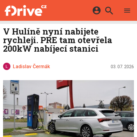
TESTY
ELEKTROMOBILY
Přihlášení a registrace pomocí:
V Hulíně nyní nabijete
HYBRIDY
KATALOG
rychleji. PRE tam otevřela
E-MOTORSPORT
Facebook
Google
MAPA STANIC
200kW nabíjecí stanici
OSTATNÍ
VIDEA
Twitter
Apple
Microsoft
SERIÁLY
DALŠÍ
Ladislav Čermák
03. 07. 2026