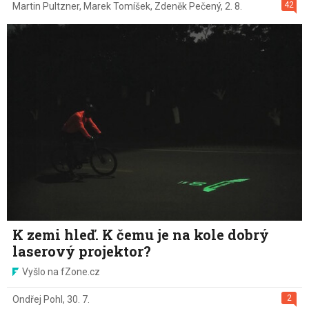
42
Martin Pultzner
,
Marek Tomíšek
,
Zdeněk Pečený
,
2. 8.
K zemi hleď. K čemu je na kole dobrý
laserový projektor?
Vyšlo na fZone.cz
2
Ondřej Pohl
,
30. 7.