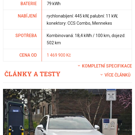
BATERIE
79 kWh
NABÍJENÍ
rychlonabíjení: 445 kW, palubní: 11 kW,
konektory: CCS Combo, Mennekes
SPOTŘEBA
Kombinovaná: 18,4 kWh / 100 km, dojezd:
502 km
CENA OD
1 469 900 Kč
KOMPLETNÍ SPECIFIKACE
ČLÁNKY A TESTY
VÍCE ČLÁNKŮ