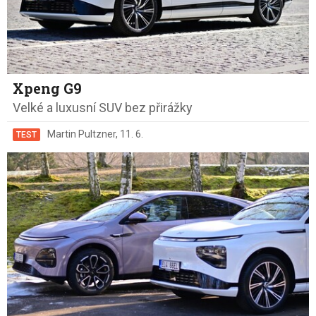
Xpeng G9
Velké a luxusní SUV bez přirážky
Martin Pultzner
,
11. 6.
TEST