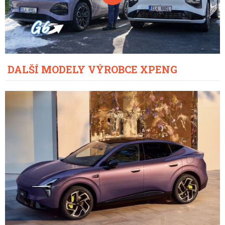
DALŠÍ MODELY VÝROBCE XPENG