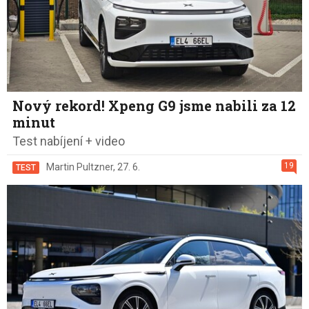
Nový rekord! Xpeng G9 jsme nabili za 12
minut
Test nabíjení + video
19
Martin Pultzner
,
27. 6.
TEST