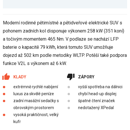
Moderní rodinné pětimístné a pětidveřové elektrické SUV s
pohonem zadních kol disponuje výkonem 258 kW (351 koní)
a točivým momentem 465 Nm. V podlaze se nachází LFP
baterie o kapacitě 79 kWh, která tomuto SUV umožňuje
dojezd až 502 km podle metodiky WLTP. Potěší také podpora
funkce V2L s výkonem až 6 kW.
KLADY
ZÁPORY
extrémně rychlé nabíjení
vyšší spotřeba na dálnici
luxus za skvělé peníze
chybí head-up displej
zadní masážní sedačky s
špatné čtení značek
obrovským prostorem
nedotažený XPedal
vysoká praktičnost, velký
kufr