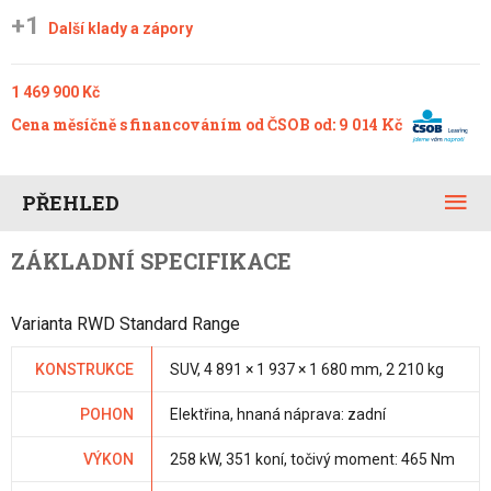
+1
Další klady a zápory
1 469 900 Kč
Cena měsíčně s financováním od ČSOB od: 9 014 Kč
PŘEHLED
ZÁKLADNÍ SPECIFIKACE
Varianta RWD Standard Range
KONSTRUKCE
SUV, 4 891 × 1 937 × 1 680 mm, 2 210 kg
POHON
Elektřina, hnaná náprava: zadní
VÝKON
258 kW, 351 koní, točivý moment: 465 Nm