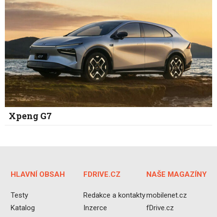
Xpeng G7
HLAVNÍ OBSAH
FDRIVE.CZ
NAŠE MAGAZÍNY
Testy
Redakce a kontakty
mobilenet.cz
Katalog
Inzerce
fDrive.cz