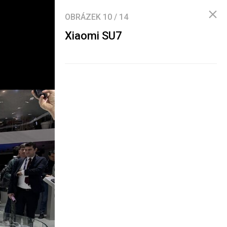
OBRÁZEK
10
/
14
Xiaomi SU7