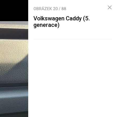
OBRÁZEK
20
/
88
Volkswagen Caddy (5.
generace)