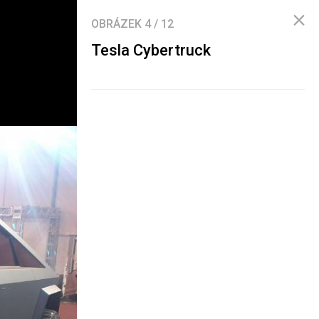
OBRÁZEK
4
/
12
Tesla Cybertruck