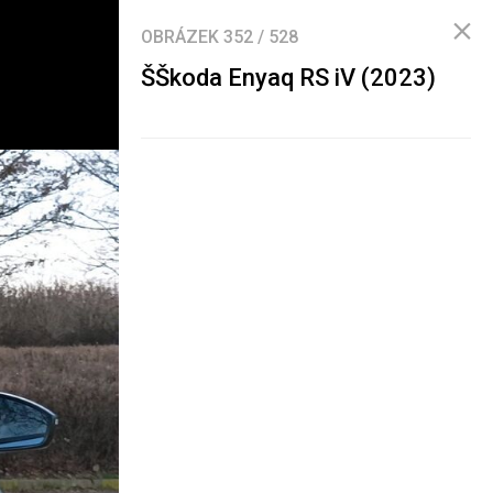
OBRÁZEK
352
/
528
ŠŠkoda Enyaq RS iV (2023)