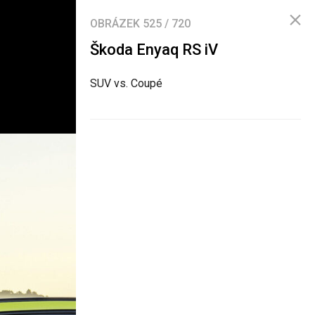
OBRÁZEK
525
/
720
Škoda Enyaq RS iV
SUV vs. Coupé