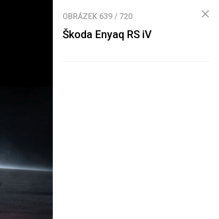
OBRÁZEK
639
/
720
Škoda Enyaq RS iV