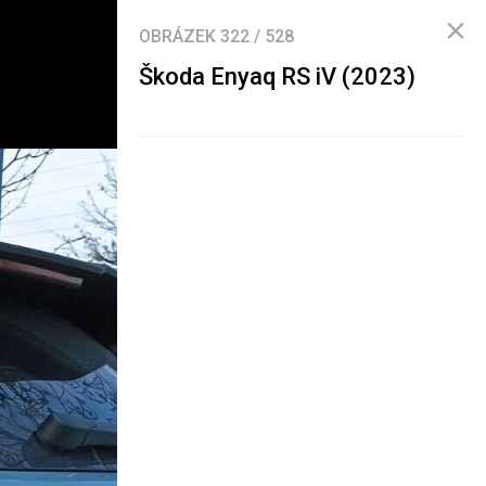
OBRÁZEK
322
/
528
Škoda Enyaq RS iV (2023)