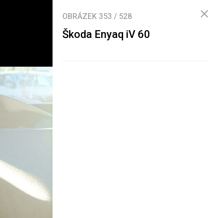
OBRÁZEK
353
/
528
Škoda Enyaq iV 60