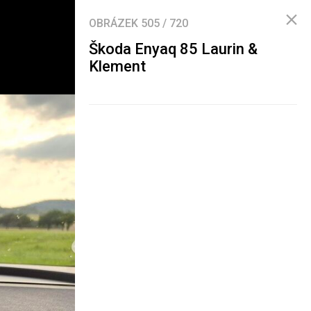
OBRÁZEK
505
/
720
Škoda Enyaq 85 Laurin &
Klement