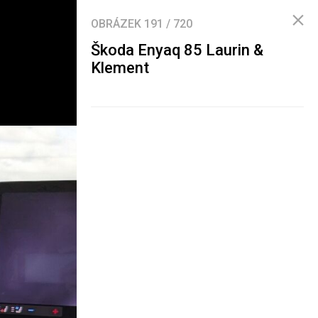
OBRÁZEK
191
/
720
Škoda Enyaq 85 Laurin &
Klement