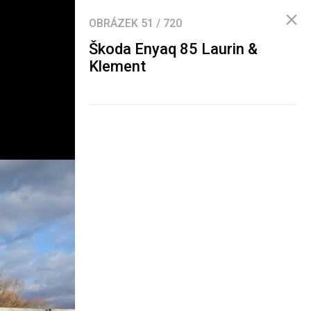
OBRÁZEK
51
/
720
Škoda Enyaq 85 Laurin &
Klement