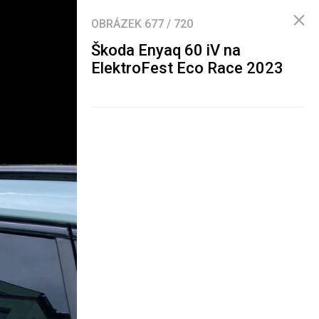
OBRÁZEK
677
/
720
Škoda Enyaq 60 iV na
ElektroFest Eco Race 2023