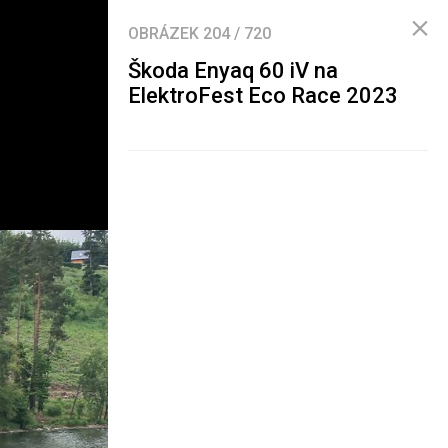
OBRÁZEK
204
/
720
Škoda Enyaq 60 iV na
ElektroFest Eco Race 2023