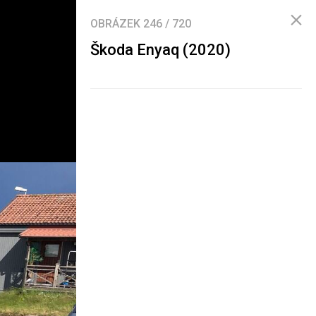
OBRÁZEK
246
/
720
Škoda Enyaq (2020)