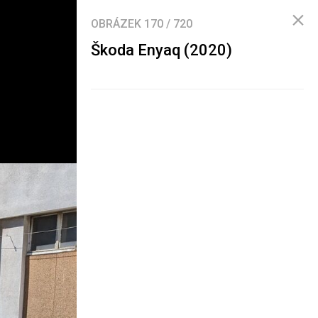
OBRÁZEK
170
/
720
Škoda Enyaq (2020)