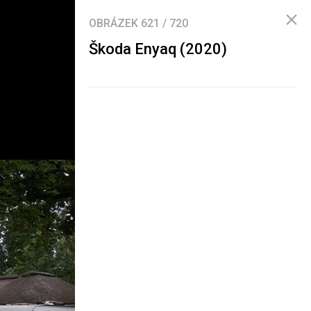
OBRÁZEK
621
/
720
Škoda Enyaq (2020)