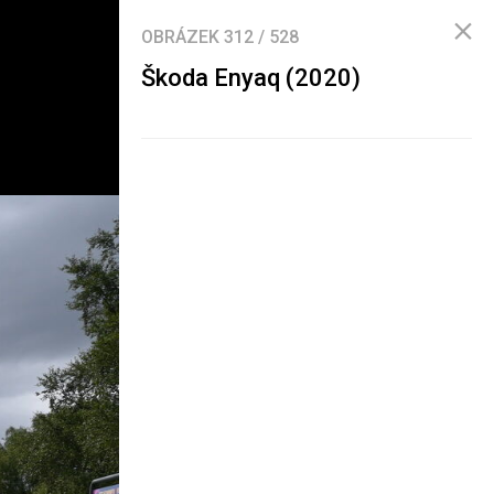
OBRÁZEK
312
/
528
Škoda Enyaq (2020)