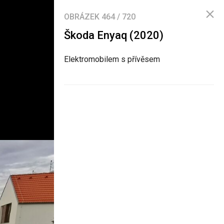
OBRÁZEK
464
/
720
Škoda Enyaq (2020)
Elektromobilem s přívěsem