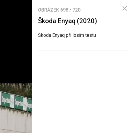
OBRÁZEK
698
/
720
Škoda Enyaq (2020)
Škoda Enyaq při losím testu