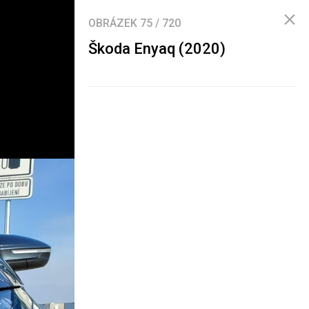
OBRÁZEK
75
/
720
Škoda Enyaq (2020)