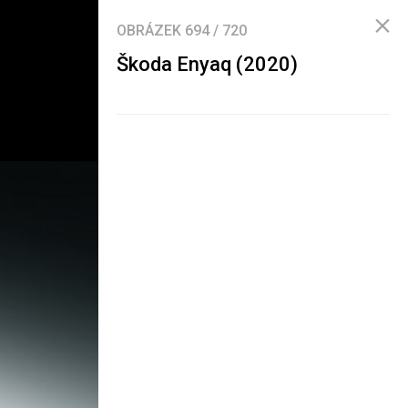
OBRÁZEK
694
/
720
Škoda Enyaq (2020)