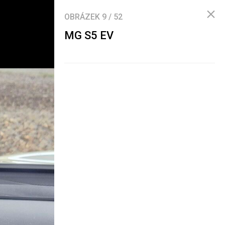
OBRÁZEK
9
/
52
MG S5 EV