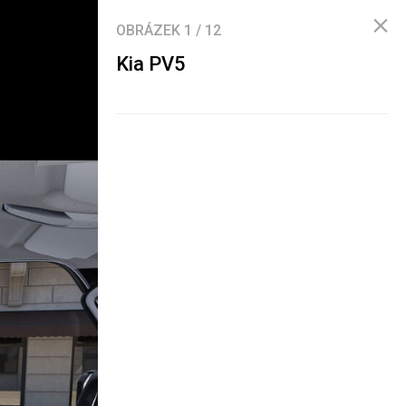
OBRÁZEK
1
/
12
Kia PV5