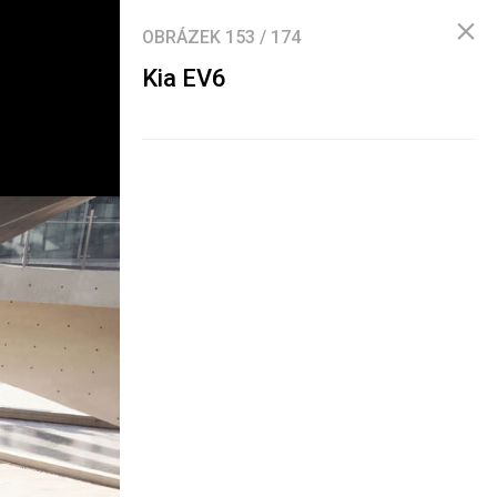
OBRÁZEK
153
/
174
Kia EV6